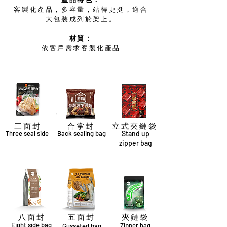
客製化產品，多容量，站得更挺，適合
大包裝成列於架上。
材質：
依客戶需求客製化產品
三 面 封
合 掌 封
立 式 夾 鏈 袋
Three seal side
Back sealing bag
Stand up
zipper bag
八 面 封
五 面 封
夾 鏈 袋
Eight side bag
Zipper bag
Gusseted bag