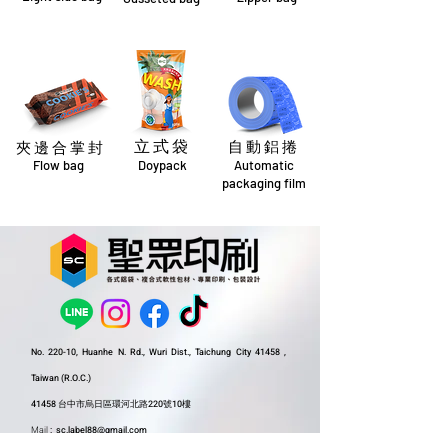
​立 式 袋
自 動 鋁 捲
夾 邊 合 掌 封
Flow bag
Doypack
Automatic
packaging film
No. 220-10, Huanhe N. Rd., Wuri Dist., Taichung City 41458 ,
Taiwan (R.O.C.)
41458 台中市烏日區環河北路220號10樓
Mail
:
sc.label88@gmail.com