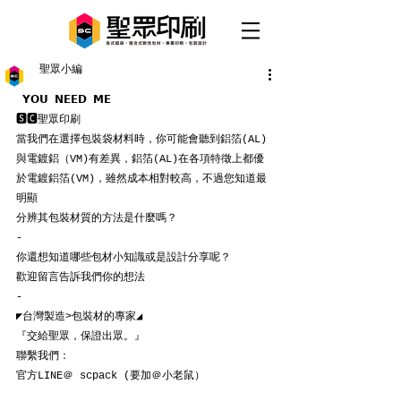
聖眾小編
 𝗬𝗢𝗨 𝗡𝗘𝗘𝗗 𝗠𝗘
🆂🅲聖眾印刷
當我們在選擇包裝袋材料時，你可能會聽到鋁箔(AL)
與電鍍鋁（VM)有差異，鋁箔(AL)在各項特徵上都優
於電鍍鋁箔(VM)，雖然成本相對較高，不過您知道最
明顯
分辨其包裝材質的方法是什麼嗎？
-
你還想知道哪些包材小知識或是設計分享呢？
歡迎留言告訴我們你的想法
-
◤台灣製造>包裝材的專家◢
『交給聖眾，保證出眾。』
聯繫我們：
官方LINE＠ scpack (要加＠小老鼠）