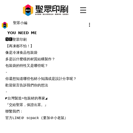
聖眾小編
 𝗬𝗢𝗨 𝗡𝗘𝗘𝗗 𝗠𝗘
🆂🅲聖眾印刷
【再凍都不怕！】
像是冷凍食品
包裝袋
多是以什麼樣的材質結構製作？
包裝袋的特性又是哪些呢？
-
你還想知道哪些包材小知識或是設計分享呢？
歡迎留言告訴我們你的想法
-
◤台灣製造>包裝材的專家◢
『交給聖眾，保證出眾。』
聯繫我們：
官方LINE＠ scpack (要加＠小老鼠）