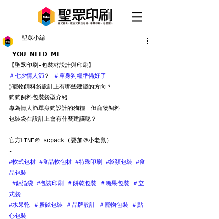
聖眾小編
 𝗬𝗢𝗨 𝗡𝗘𝗘𝗗 𝗠𝗘 
【聖眾印刷-包裝材設計與印刷】
＃七夕情人節
？ 
＃單身狗糧準備好了
░寵物飼料袋設計上有哪些建議的方向？
狗狗飼料包裝袋型介紹
專為情人節單身狗設計的狗糧，但寵物飼料
包裝袋在設計上會有什麼建議呢？
-
官方LINE＠ scpack (要加＠小老鼠） 
-
#軟式包材
#食品軟包材
#特殊印刷
#袋類包裝
#食
品包裝
#鋁箔袋
#包裝印刷
＃餅乾包裝
＃糖果包裝
＃立
式袋
#水果乾
＃蜜餞包裝
＃品牌設計
＃寵物包裝
＃點
心包裝