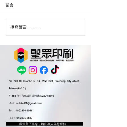
留言
軟包裝印刷的裡刷與表刷
從 IPhone學習
撰寫留言......
#iphone16配色
No. 220-10, Huanhe N. Rd., Wuri Dist., Taichung City 41458 ,
Taiwan (R.O.C.)
41458 台中市烏日區環河北路220號10樓
Mail
:
sc.label88@gmail.com
Tel.
:
(04)2336-6066
Fax.
:
(04)2336-8687
​ 歡迎留下訊息，將由專人為您服務