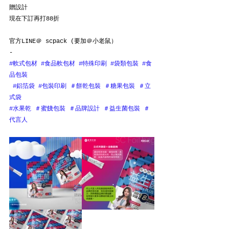
贈設計
現在下訂再打88折
官方LINE＠ scpack (要加＠小老鼠） 
-
#軟式包材
#食品軟包材
#特殊印刷
#袋類包裝
#食
品包裝
#鋁箔袋
#包裝印刷
＃餅乾包裝
＃糖果包裝
＃立
式袋
#水果乾
＃蜜餞包裝
＃品牌設計
＃益生菌包裝
＃
代言人