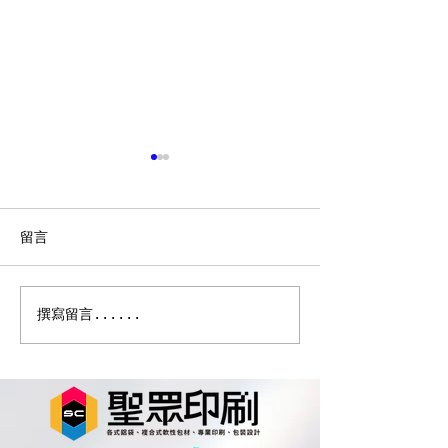
留言
軟包裝印刷的裡刷與表刷
從 IPhone學習
撰寫留言......
#iphone16配色