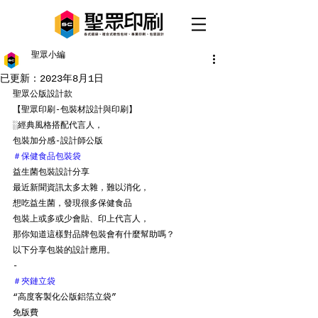
聖眾小編
已更新：
2023年8月1日
聖眾公版設計款
【聖眾印刷-包裝材設計與印刷】
░經典風格搭配代言人，
包裝加分感-設計師公版
＃保健食品包裝袋
益生菌包裝設計分享
最近新聞資訊太多太雜，難以消化，
想吃益生菌，發現很多保健食品
包裝上或多或少會貼、印上代言人，
那你知道這樣對品牌包裝會有什麼幫助嗎？
以下分享包裝的設計應用。
-
＃夾鏈立袋
“高度客製化公版鋁箔立袋”
免版費