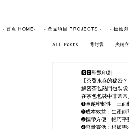
- 首頁 HOME-
- 產品項目 PROJECTS -
- 標籤與
All Posts
背封袋
夾鏈立
🆂🅲聖眾印刷
【茶香永存的秘密？
解密茶包熱門包裝袋
在茶包包裝中非常常
➊卓越密封性：三面
➋成本效益：生產簡
➌攜帶方便：輕巧平
➍容量靈活：根據需