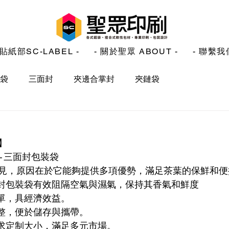
貼紙部SC-LABEL -
- 關於聖眾 ABOUT -
- 聯繫我們
袋
三面封
夾邊合掌封
夾鏈袋
】
-三面封包裝袋
見，原因在於它能夠提供多項優勢，滿足茶葉的保鮮和便
封包裝袋有效阻隔空氣與濕氣，保持其香氣和鮮度
單，具經濟效益。
整，便於儲存與攜帶。
求定制大小，滿足多元市場。