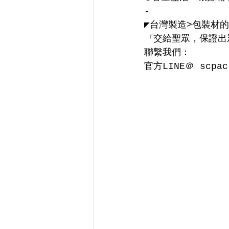
-
◤台灣製造>包裝材的
『交給聖眾，保證出
聯繫我們：
官方LINE＠ scp