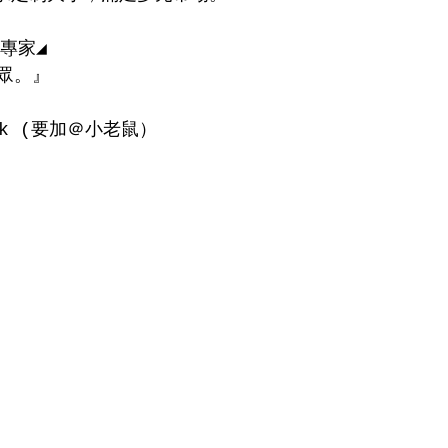
專家◢
眾。』
ack (要加＠小老鼠）